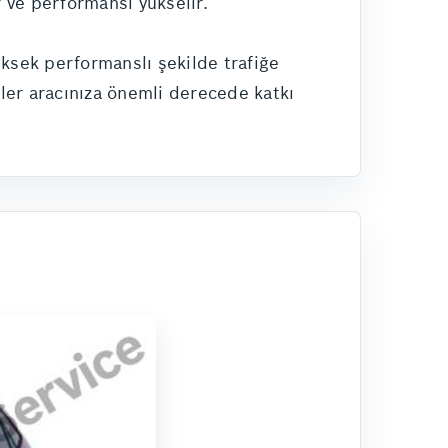
r ve performansı yükselir.
üksek performanslı şekilde trafiğe
tler aracınıza önemli derecede katkı