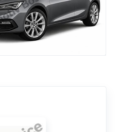
Fren İnovasyonları
Rehber
Hizmetlerimiz