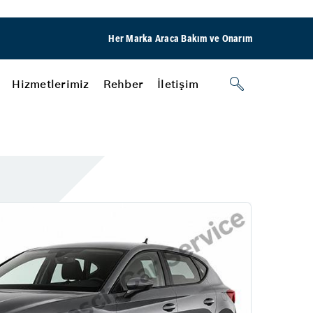
Her Marka Araca Bakım ve Onarım
Hizmetlerimiz
Rehber
İletişim
Kaporta
Pasta Cila
Boya
Göçük Düzeltme
aşılır
Vuman Otomotiv
Fren
Fren Onarımı