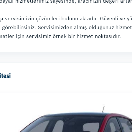
dayalı hizmetlerimiz sayesinde, aracınızın değeri arta
şı servisimizin çözümleri bulunmaktadır. Güvenli ve y
nı görebilirsiniz. Servisimizden almış olduğunuz hizme
metler için servisimiz örnek bir hizmet noktasıdır.
tesi