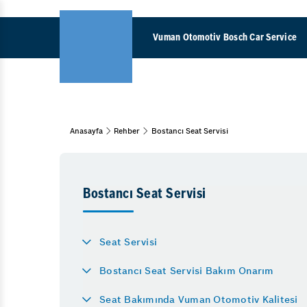
Vuman Otomotiv Bosch Car Service
Aks Arızası Belir
Anasayfa
Rehber
Bostancı Seat Servisi
Araç Bakım & Onarım
Amortisör Deği
Bahar Bakımı
Kış Bakımı
Araba Neden Ha
Periyodik Bakım
Bostancı Seat Servisi
Otomatik Şanzım
Oto Detaylı Temizlik
Polen Filtresi D
7/24 Yol Yardım
Seat Servisi
Kış Lastiği Uyg
15 Adım Kontrol
Bostancı Seat Servisi Bakım Onarım
Turbo Arıza Belir
Motor
ABS Işığı Neden
Seat Bakımında Vuman Otomotiv Kalitesi
Yağ & Filtre Değişimi